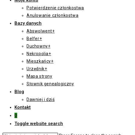
Moje konto
Potwierdzenie członkostwa
Anulowanie członkostwa
Bazy danych
Abswolwent+
Belfer+
Duchowny+
Nekropolia+
Mieszkańcy+
Urzędnik+
Mapa strony
Słownik genealogiczny
Blog
Dawniej i dziś
Kontakt
0
Toggle website search