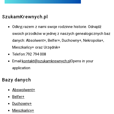
SzukamKrewnych.pl
Odkryj razem z nami swoje rodzinne historie. Odnajdź
swoich przodków w jednej z naszych genealogicznych baz
danych: Absolwent+, Belfer+, Duchowny+, Nekropolia+,
Mieszkańcy+ oraz Urzędnik+
Telefon:
792 794 008
Email:
kontakt@szukamkrewnych.pl
Opens in your
application
Bazy danych
Abswolwent+
Belfer+
Duchowny+
Mieszkańcy+