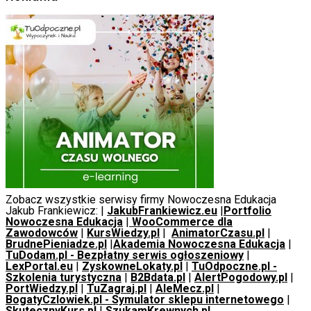
Zobacz wszystkie serwisy firmy Nowoczesna Edukacja
Jakub Frankiewicz: |
JakubFrankiewicz.eu
|
Portfolio
Nowoczesna Edukacja
|
WooCommerce dla
Zawodowców
|
KursWiedzy.pl
|
AnimatorCzasu.pl
|
BrudnePieniadze.pl
|
Akademia Nowoczesna Edukacja
|
TuDodam.pl - Bezpłatny serwis ogłoszeniowy
|
LexPortal.eu
|
ZyskowneLokaty.pl
|
TuOdpoczne.pl -
Szkolenia turystyczna
|
B2Bdata.pl
|
AlertPogodowy.pl
|
PortWiedzy.pl
|
TuZagraj.pl
|
AleMecz.pl
|
BogatyCzlowiek.pl - Symulator sklepu internetowego
|
SkutecznyKurs.pl
|
SzukamKrewnych.pl