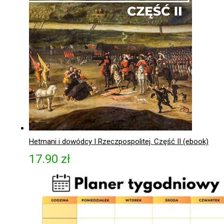
Hetmani i dowódcy I Rzeczpospolitej. Część II (ebook)
17.90
zł