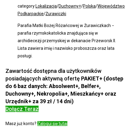
category:
Lokalizacja
/
Duchowny+
/
Polska
/
Województwo
Podkarpackie
/
Żurawiczki
Parafia Matki Bożej Różańcowej w Żurawiczkach −
parafia rzymskokatolicka znajdująca się w
archidiecezji przemyskiej w dekanacie Przeworsk II.
Lista zawiera imię i nazwisko proboszcza oraz lata
posługi.
Zawartość dostępna dla użytkowników
posiadających aktywną ofertę
PAKIET+ (dostęp
do 6 baz danych: Absolwent+, Belfer+,
Duchowny+, Nekropolia+, Mieszkańcy+ oraz
Urzędnik+ za 39 zł / 14 dni)
Dołącz Teraz
Masz już konto?
Zaloguj się tutaj