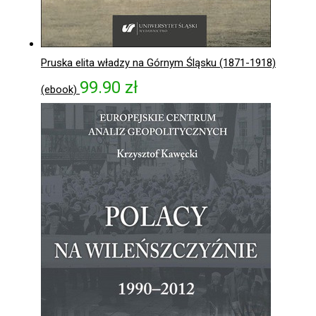
Pruska elita władzy na Górnym Śląsku (1871-1918)
99.90
zł
(ebook)