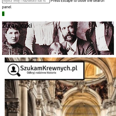
Press Escape to close the search
panel.
0
Żurawiczki