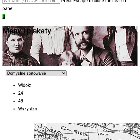
Press Escape to close the search
panel.
0
Mapy i plakaty
Widok:
24
48
Wszystko