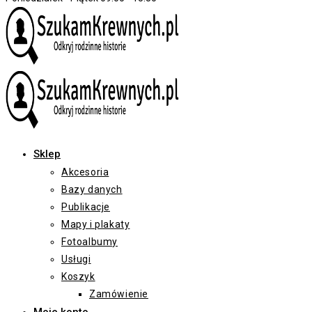
Sklep
Akcesoria
Bazy danych
Publikacje
Mapy i plakaty
Fotoalbumy
Usługi
Koszyk
Zamówienie