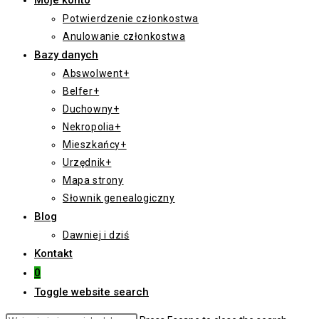
Moje konto
Potwierdzenie członkostwa
Anulowanie członkostwa
Bazy danych
Abswolwent+
Belfer+
Duchowny+
Nekropolia+
Mieszkańcy+
Urzędnik+
Mapa strony
Słownik genealogiczny
Blog
Dawniej i dziś
Kontakt
0
Toggle website search