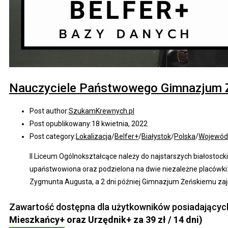
Nauczyciele Państwowego Gimnazjum Ż
Post author:
SzukamKrewnych.pl
Post opublikowany:
18 kwietnia, 2022
Post category:
Lokalizacja
/
Belfer+
/
Białystok
/
Polska
/
Wojewód
II Liceum Ogólnokształcące należy do najstarszych białostock
upaństwowiona oraz podzielona na dwie niezależne placówki:
Zygmunta Augusta, a 2 dni później Gimnazjum Żeńskiemu zaj
Zawartość dostępna dla użytkowników posiadającyc
Mieszkańcy+ oraz Urzędnik+ za 39 zł / 14 dni)