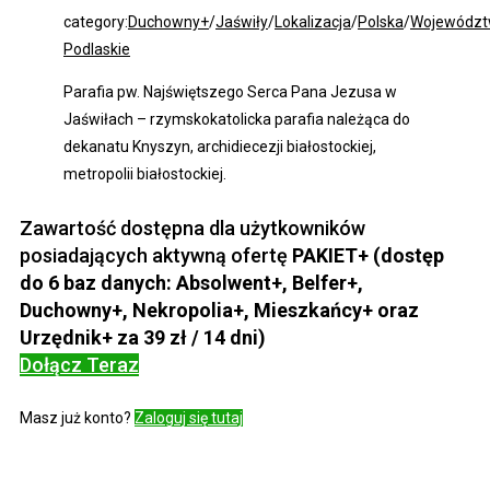
category:
Duchowny+
/
Jaświły
/
Lokalizacja
/
Polska
/
Wojewódz
Podlaskie
Parafia pw. Najświętszego Serca Pana Jezusa w
Jaświłach – rzymskokatolicka parafia należąca do
dekanatu Knyszyn, archidiecezji białostockiej,
metropolii białostockiej.
Zawartość dostępna dla użytkowników
posiadających aktywną ofertę
PAKIET+ (dostęp
do 6 baz danych: Absolwent+, Belfer+,
Duchowny+, Nekropolia+, Mieszkańcy+ oraz
Urzędnik+ za 39 zł / 14 dni)
Dołącz Teraz
Masz już konto?
Zaloguj się tutaj