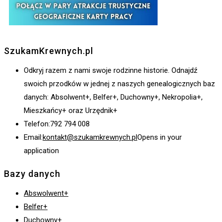
SzukamKrewnych.pl
Odkryj razem z nami swoje rodzinne historie. Odnajdź
swoich przodków w jednej z naszych genealogicznych baz
danych: Absolwent+, Belfer+, Duchowny+, Nekropolia+,
Mieszkańcy+ oraz Urzędnik+
Telefon:
792 794 008
Email:
kontakt@szukamkrewnych.pl
Opens in your
application
Bazy danych
Abswolwent+
Belfer+
Duchowny+