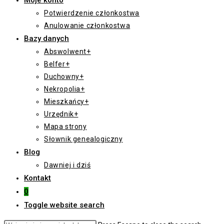
Moje konto
Potwierdzenie członkostwa
Anulowanie członkostwa
Bazy danych
Abswolwent+
Belfer+
Duchowny+
Nekropolia+
Mieszkańcy+
Urzędnik+
Mapa strony
Słownik genealogiczny
Blog
Dawniej i dziś
Kontakt
0
Toggle website search