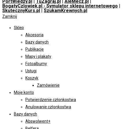
PortWiedzy.pl
|
TuZagraj.pl
|
AleMecz.pl
|
BogatyCzlowiek.pl - Symulator sklepu internetowego
|
SkutecznyKurs.pl
|
SzukamKrewnych.pl
Zamknij
Sklep
Akcesoria
Bazy danych
Publikacje
Mapy i plakaty
Fotoalbumy
Usługi
Koszyk
Zamówienie
Moje konto
Potwierdzenie członkostwa
Anulowanie członkostwa
Bazy danych
Abswolwent+
Belfer+