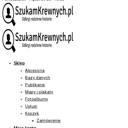
Sklep
Akcesoria
Bazy danych
Publikacje
Mapy i plakaty
Fotoalbumy
Usługi
Koszyk
Zamówienie