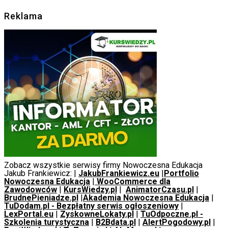
Reklama
Zobacz wszystkie serwisy firmy Nowoczesna Edukacja
Jakub Frankiewicz: |
JakubFrankiewicz.eu
|
Portfolio
Nowoczesna Edukacja
|
WooCommerce dla
Zawodowców
|
KursWiedzy.pl
|
AnimatorCzasu.pl
|
BrudnePieniadze.pl
|
Akademia Nowoczesna Edukacja
|
TuDodam.pl - Bezpłatny serwis ogłoszeniowy
|
LexPortal.eu
|
ZyskowneLokaty.pl
|
TuOdpoczne.pl -
Szkolenia turystyczna
|
B2Bdata.pl
|
AlertPogodowy.pl
|