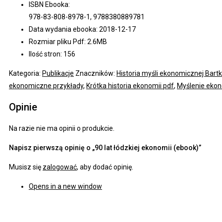
ISBN Ebooka:
978-83-808-8978-1, 9788380889781
Data wydania ebooka: 2018-12-17
Rozmiar pliku Pdf: 2.6MB
Ilość stron: 156
Kategoria:
Publikacje
Znaczników:
Historia myśli ekonomicznej Bart
ekonomiczne przykłady
,
Krótka historia ekonomii pdf
,
Myślenie ekon
Opinie
Na razie nie ma opinii o produkcie.
Napisz pierwszą opinię o „90 lat łódzkiej ekonomii (ebook)”
Musisz się
zalogować
, aby dodać opinię.
Opens in a new window