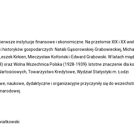
 pierwsze instytucje finansowe i ekonomiczne. Na przełomie XIX i XX wi
istoryków gospodarczych: Natalii Gąsiorowskiej-Grabowieckiej, Micha
t, Leszek Kirkien, Mieczysław Kołtoński i Edward Grabowski. W latach 
 oraz Wolna Wszechnica Polska (1928-1939}. Istotne znaczenie dla ko
 Wartościowych, Towarzystwo Kredytowe, Wydział Statystyki m. Łodzi.
we, naukowe, dydaktyczne i organizacyjne przyczyniły się do wszech
zynarodowej.
wiatkowski