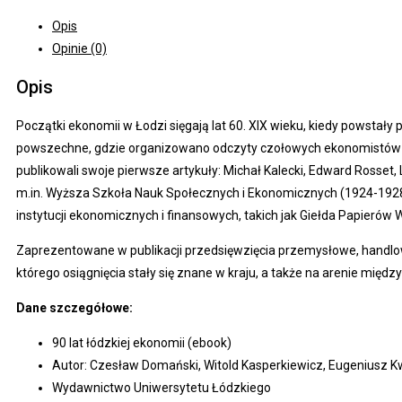
Opis
Opinie (0)
Opis
Początki ekonomii w Łodzi sięgają lat 60. XIX wieku, kiedy powstały
powszechne, gdzie organizowano odczyty czołowych ekonomistów i h
publikowali swoje pierwsze artykuły: Michał Kalecki, Edward Rosse
m.in. Wyższa Szkoła Nauk Społecznych i Ekonomicznych (1924-1928)
instytucji ekonomicznych i finansowych, takich jak Giełda Papierów
Zaprezentowane w publikacji przedsięwzięcia przemysłowe, handlo
którego osiągnięcia stały się znane w kraju, a także na arenie międ
Dane szczegółowe:
90 lat łódzkiej ekonomii (ebook)
Autor: Czesław Domański, Witold Kasperkiewicz, Eugeniusz K
Wydawnictwo Uniwersytetu Łódzkiego