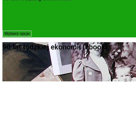
17.45
zł
Wybierz opcje
90 lat łódzkiej ekonomii (ebook)