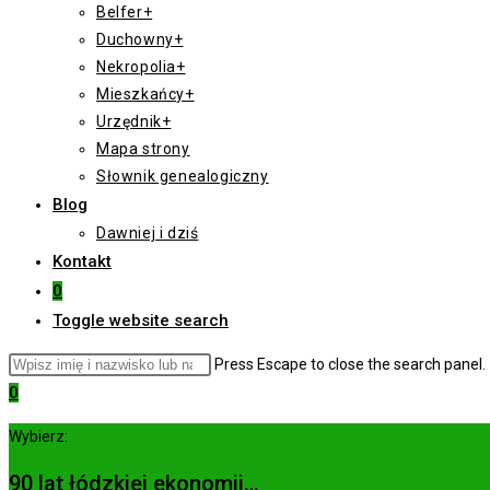
Belfer+
Duchowny+
Nekropolia+
Mieszkańcy+
Urzędnik+
Mapa strony
Słownik genealogiczny
Blog
Dawniej i dziś
Kontakt
0
Toggle website search
Press Escape to close the search panel.
0
Wybierz:
90 lat łódzkiej ekonomii…