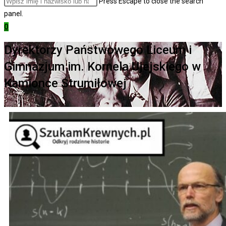
Press Escape to close the search
panel.
0
Dyrektorzy Państwowego Liceum i
Gimnazjum im. Kornela Ujejskiego w
Kamionce Strumiłowej