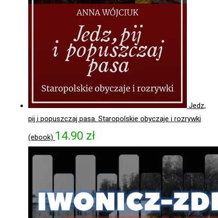
Jedz,
pij i popuszczaj pasa. Staropolskie obyczaje i rozrywki
14.90
zł
(ebook)