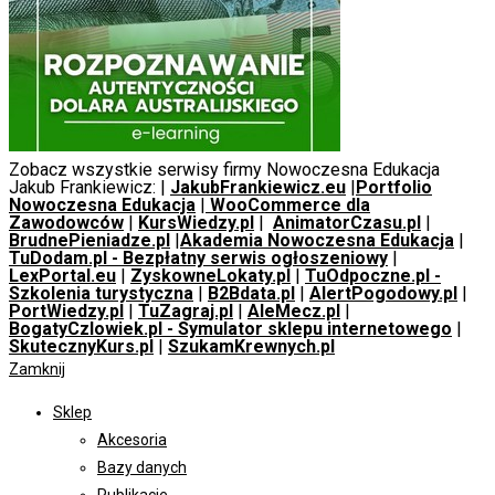
Zobacz wszystkie serwisy firmy Nowoczesna Edukacja
Jakub Frankiewicz: |
JakubFrankiewicz.eu
|
Portfolio
Nowoczesna Edukacja
|
WooCommerce dla
Zawodowców
|
KursWiedzy.pl
|
AnimatorCzasu.pl
|
BrudnePieniadze.pl
|
Akademia Nowoczesna Edukacja
|
TuDodam.pl - Bezpłatny serwis ogłoszeniowy
|
LexPortal.eu
|
ZyskowneLokaty.pl
|
TuOdpoczne.pl -
Szkolenia turystyczna
|
B2Bdata.pl
|
AlertPogodowy.pl
|
PortWiedzy.pl
|
TuZagraj.pl
|
AleMecz.pl
|
BogatyCzlowiek.pl - Symulator sklepu internetowego
|
SkutecznyKurs.pl
|
SzukamKrewnych.pl
Zamknij
Sklep
Akcesoria
Bazy danych