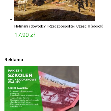
Hetmani i dowódcy I Rzeczpospolitej. Część II (ebook)
17.90
zł
Reklama