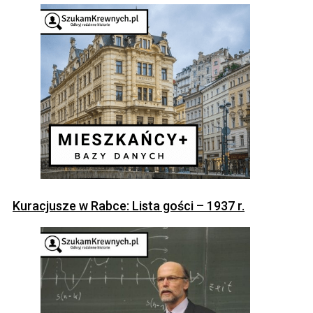
Kuracjusze w Rabce: Lista gości – 1937 r.