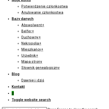
Moje konto
Potwierdzenie członkostwa
Anulowanie członkostwa
Bazy danych
Abswolwent+
Belfer+
Duchowny+
Nekropolia+
Mieszkańcy+
Urzędnik+
Mapa strony
Słownik genealogiczny
Blog
Dawniej i dziś
Kontakt
0
Toggle website search