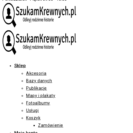
Sklep
Akcesoria
Bazy danych
Publikacje
Mapy i plakaty
Fotoalbumy
Usługi
Koszyk
Zamówienie