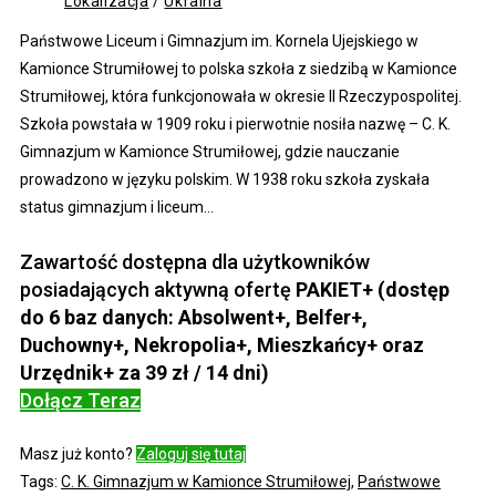
Lokalizacja
/
Ukraina
Państwowe Liceum i Gimnazjum im. Kornela Ujejskiego w
Kamionce Strumiłowej to polska szkoła z siedzibą w Kamionce
Strumiłowej, która funkcjonowała w okresie II Rzeczypospolitej.
Szkoła powstała w 1909 roku i pierwotnie nosiła nazwę – C. K.
Gimnazjum w Kamionce Strumiłowej, gdzie nauczanie
prowadzono w języku polskim. W 1938 roku szkoła zyskała
status gimnazjum i liceum...
Zawartość dostępna dla użytkowników
posiadających aktywną ofertę
PAKIET+ (dostęp
do 6 baz danych: Absolwent+, Belfer+,
Duchowny+, Nekropolia+, Mieszkańcy+ oraz
Urzędnik+ za 39 zł / 14 dni)
Dołącz Teraz
Masz już konto?
Zaloguj się tutaj
Tags
:
C. K. Gimnazjum w Kamionce Strumiłowej
,
Państwowe