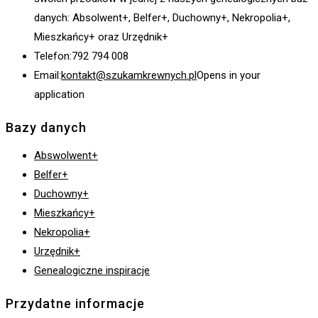
danych: Absolwent+, Belfer+, Duchowny+, Nekropolia+,
Mieszkańcy+ oraz Urzędnik+
Telefon:
792 794 008
Email:
kontakt@szukamkrewnych.pl
Opens in your
application
Bazy danych
Abswolwent+
Belfer+
Duchowny+
Mieszkańcy+
Nekropolia+
Urzędnik+
Genealogiczne inspiracje
Przydatne informacje