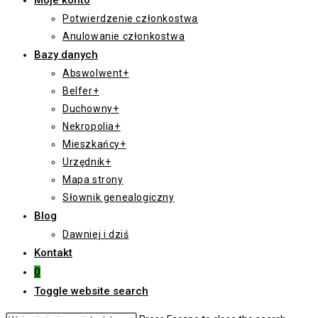
Moje konto
Potwierdzenie członkostwa
Anulowanie członkostwa
Bazy danych
Abswolwent+
Belfer+
Duchowny+
Nekropolia+
Mieszkańcy+
Urzędnik+
Mapa strony
Słownik genealogiczny
Blog
Dawniej i dziś
Kontakt
0
Toggle website search