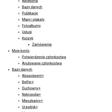
Akcesoria
Bazy danych
Publikacje
Mapy i plakaty
Fotoalbumy
Usługi
Koszyk
Zamówienie
Moje konto
Potwierdzenie członkostwa
Anulowanie członkostwa
Bazy danych
Abswolwent+
Belfer+
Duchowny+
Nekropolia+
Mieszkańcy+
Urzędnik+