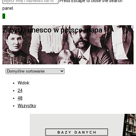
Press Escape to close the search
panel.
0
zabytki unesco w polsce mapa
Widok:
24
48
Wszystko