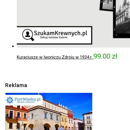
99.00
zł
Kuracjusze w Iwoniczu Zdroju w 1934 r.
Reklama