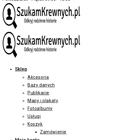
Sklep
Akcesoria
Bazy danych
Publikacje
Mapy i plakaty
Fotoalbumy
Usługi
Koszyk
Zamówienie