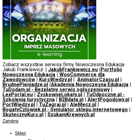
Zobacz wszystkie serwisy firmy Nowoczesna Edukacja
Jakub Frankiewicz: |
JakubFrankiewicz.eu
|
Portfolio
Nowoczesna Edukacja
|
WooCommerce dla
Zawodowców
|
KursWiedzy.pl
|
AnimatorCzasu.pl
|
BrudnePieniadze.pl
|
Akademia Nowoczesna Edukacja
|
TuDodam.pl - Bezpłatny serwis ogłoszeniowy
|
LexPortal.eu
|
ZyskowneLokaty.pl
|
TuOdpoczne.pl -
Szkolenia turystyczna
|
B2Bdata.pl
|
AlertPogodowy.pl
|
PortWiedzy.pl
|
TuZagraj.pl
|
AleMecz.pl
|
BogatyCzlowiek.pl - Symulator sklepu internetowego
|
SkutecznyKurs.pl
|
SzukamKrewnych.pl
Zamknij
Sklep