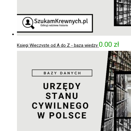
0.00
zł
Księgi Wieczyste od A do Z - baza wiedzy