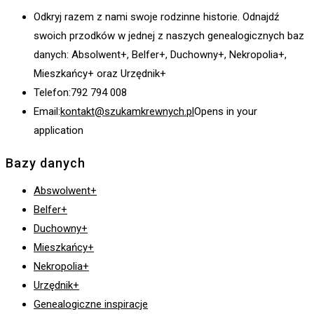
Odkryj razem z nami swoje rodzinne historie. Odnajdź
swoich przodków w jednej z naszych genealogicznych baz
danych: Absolwent+, Belfer+, Duchowny+, Nekropolia+,
Mieszkańcy+ oraz Urzędnik+
Telefon:
792 794 008
Email:
kontakt@szukamkrewnych.pl
Opens in your
application
Bazy danych
Abswolwent+
Belfer+
Duchowny+
Mieszkańcy+
Nekropolia+
Urzędnik+
Genealogiczne inspiracje